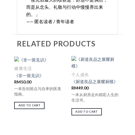
而是从念头、礼敬与行动中慢慢养出来
的。」
—— 匿名读者 / 青年读者
RELATED PRODUCTS
健康生活
个人成长
《非一斑见识》
《厨道良品之展耀厨模》
RM
50.00
RM
49.00
一本告别斑点与自卑的医美
指南。
一本从厨房走向精彩人生的
生活书。
ADD TO CART
ADD TO CART
企
《
看