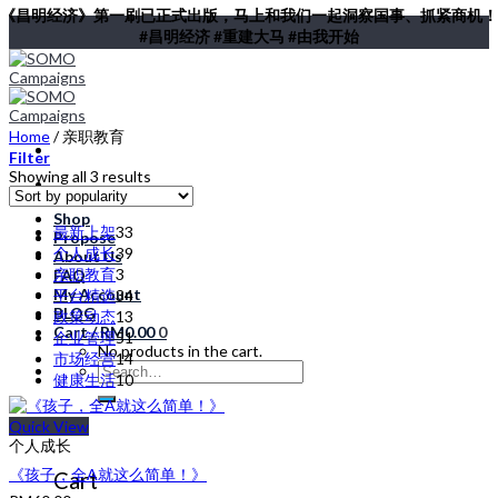
《昌明经济》第一刷已正式出版，马上和我们一起洞察国事、抓紧商机！
Skip
#昌明经济 #重建大马 #由我开始
to
content
Home
/
亲职教育
Filter
Showing all 3 results
Shop
33
最新上架
33
Propose
products
39
个人成长
39
About Us
products
3
亲职教育
3
FAQ
products
My Account
34
平台精选
34
BLOG
products
13
政策动态
13
Cart /
RM
0.00
0
products
51
企业管理
51
No products in the cart.
products
14
市场经营
14
Search
products
10
健康生活
10
for:
products
Quick View
0
个人成长
《孩子，全A就这么简单！》
Cart