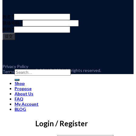
姓名
*
联络号码
*
邮箱
*
提交
Privacy Policy
© SOMO 2026. All rights reserved.
Terms and Conditions
Search
for:
Shop
Propose
About Us
FAQ
My Account
BLOG
Login
/
Register