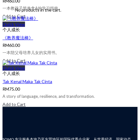
RM
60.00
一本教孩子简单拿A的学习指南。
No products in the cart.
Add to Cart
Quick View
个人成长
《教养魔法棒》
RM
60.00
一本陪父母培养儿女的实用书。
Add to Cart
Quick View
个人成长
Tak Kenal Maka Tak Cinta
RM
75.00
A story of language, resilience, and transformation.
Add to Cart
SOMO 专注服务本地乃至东盟地区的国际优秀企业家，从世界经济、国家动态、