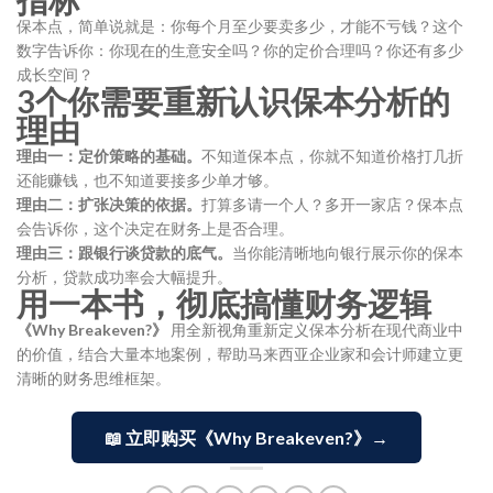
保本点，简单说就是：你每个月至少要卖多少，才能不亏钱？这个
数字告诉你：你现在的生意安全吗？你的定价合理吗？你还有多少
成长空间？
3个你需要重新认识保本分析的
理由
理由一：定价策略的基础。
不知道保本点，你就不知道价格打几折
还能赚钱，也不知道要接多少单才够。
理由二：扩张决策的依据。
打算多请一个人？多开一家店？保本点
会告诉你，这个决定在财务上是否合理。
理由三：跟银行谈贷款的底气。
当你能清晰地向银行展示你的保本
分析，贷款成功率会大幅提升。
用一本书，彻底搞懂财务逻辑
《Why Breakeven?》
用全新视角重新定义保本分析在现代商业中
的价值，结合大量本地案例，帮助马来西亚企业家和会计师建立更
清晰的财务思维框架。
📖 立即购买《Why Breakeven?》→