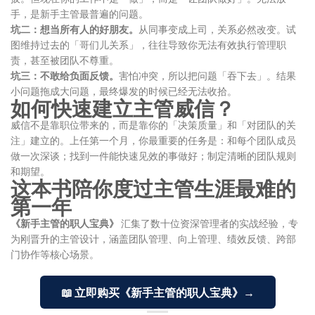
手，是新手主管最普遍的问题。
坑二：想当所有人的好朋友。
从同事变成上司，关系必然改变。试
图维持过去的「哥们儿关系」，往往导致你无法有效执行管理职
责，甚至被团队不尊重。
坑三：不敢给负面反馈。
害怕冲突，所以把问题「吞下去」。结果
小问题拖成大问题，最终爆发的时候已经无法收拾。
如何快速建立主管威信？
威信不是靠职位带来的，而是靠你的「决策质量」和「对团队的关
注」建立的。上任第一个月，你最重要的任务是：和每个团队成员
做一次深谈；找到一件能快速见效的事做好；制定清晰的团队规则
和期望。
这本书陪你度过主管生涯最难的
第一年
《新手主管的职人宝典》
汇集了数十位资深管理者的实战经验，专
为刚晋升的主管设计，涵盖团队管理、向上管理、绩效反馈、跨部
门协作等核心场景。
📖 立即购买《新手主管的职人宝典》→