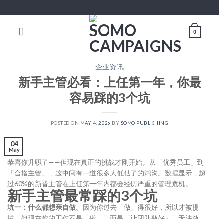
Skip
to
content
0
企业资讯
新手主管必看：上任第一年，你最
容易踩的3个坑
POSTED ON
MAY 4, 2026
BY
SOMO PUBLISHING
04
May
恭喜你升职了——但现在真正的挑战才刚开始。从「优秀员工」到
「合格主管」，这中间有一道很多人低估了的鸿沟。数据显示，超
过60%的新晋主管在上任第一年内都会经历严重的管理危机。
新手主管最常踩的3个坑
坑一：什么都想亲自做。
因为你过去「做」得很好，所以才被提
拔。但现在你的工作不是「做」，而是「让团队做好」。无法放