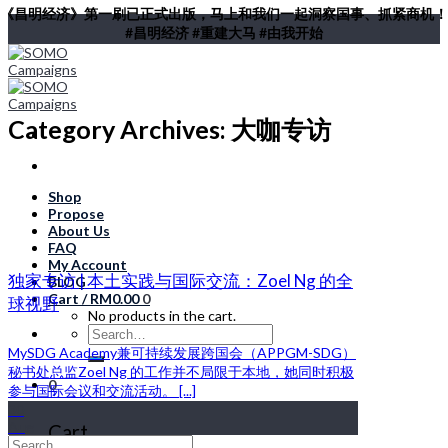
《昌明经济》第一刷已正式出版，马上和我们一起洞察国事、抓紧商机！
Skip
#昌明经济 #重建大马 #由我开始
to
content
Category Archives:
大咖专访
Shop
Propose
About Us
FAQ
My Account
独家专访 | 本土实践与国际交流：Zoel Ng 的全
BLOG
Cart /
RM
0.00
0
球视野
No products in the cart.
Search
for:
MySDG Academy兼可持续发展跨国会（APPGM-SDG）
秘书处总监Zoel Ng 的工作并不局限于本地，她同时积极
0
参与国际会议和交流活动。 [...]
30
Aug
Cart
Search