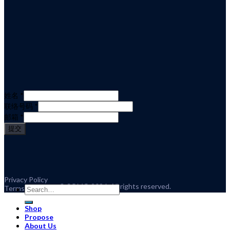
姓名
*
联络号码
*
邮箱
*
提交
Privacy Policy
© SOMO 2026. All rights reserved.
Terms and Conditions
Search
for:
Shop
Propose
About Us